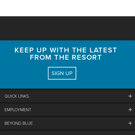
KEEP UP WITH THE LATEST
FROM THE RESORT
SIGN UP
QUICK LINKS
EMPLOYMENT
Contact Us
Land Acknowledgement
BEYOND BLUE
Careers And Jobs
Lost And Found
View Jobs And Apply Now